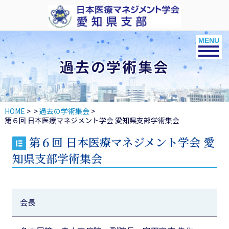
Toggle na
MENU
過去の学術集会
HOME
>
>
過去の学術集会
>
第６回 日本医療マネジメント学会 愛知県支部学術集会
第６回 日本医療マネジメント学会 愛
知県支部学術集会
会長